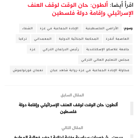
اقرأ أيضا:
ألطون: حان الوقت لوقف العنف
الإسرائيلي وإقامة دولة فلسطين
وسوم:
الأراضي الفلسطينية
الإبادة الجماعية في غزة
الشفاء
العاصمة أنقرة
المحكمة الجنائية الدولية
المعمداني
تركيا
جامعة غلاسكو الإسكتلندية
رئيس البرلمان التركي
غزة
مجلس التعليم العالي التركي
محاولة الإبادة الجماعية في غزة-رواية شاهد عيان
نعمان قورتولموش
المقال السابق
ألطون: حان الوقت لوقف العنف الإسرائيلي وإقامة دولة
فلسطين
المقال التالي
بيروت.. شخصيات سياسية وفنية لبنانية تحضر فعالية المطبخ