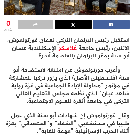
0
شارك
استقبل رئيس البرلمان التركي نعمان قورتولموش،
الاثنين، رئيس جامعة
غلاسكو
الإسكتلندية غسان
أبو ستة بمقر البرلمان بالعاصمة أنقرة.
وأعرب قورتولموش عن امتنانه لاستضافة أبو
ستة (فلسطيني الأصل) الذي يزور تركيا للمشاركة
في مؤتمر “محاولة الإبادة الجماعية في غزة-رواية
شاهد عيان” الذي نظّمه مجلس التعليم العالي
التركي في جامعة أنقرة للعلوم الاجتماعية.
وقال قورتولموش إن شهادات أبو ستة الذي عمل
طبيبا في مستشفيي “الشفاء” و”المعمداني” بغزة
أثناء الحرب الإسرائيلية “مهمة للغاية”.