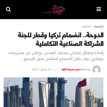
الرئيسية
الاقتصاد
الدوحة.. انضمام تركيا وقطر للجنة
الشراكة الصناعية التكاملية
إشادة وتفاؤل إماراتي بقدرات البلدين، وإعلان عن مشروعات
بملياري دولار خلال الاجتماع الخامس لدول التجمع..
بواسطة
محرر مرحبا تركيا
10 فبراير، 2025