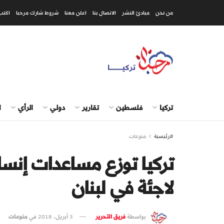
من نحن
مبادئ النشر
الاتصال بنا
اعلن معنا
شروط شارك مرحبا
اكتب
تركيا
فلسطين
تقارير
دولي
الرأي
ا
الرئيسية
منوعات
لاجئة في لبنان
بواسطة
فريق التحرير
3 أبريل، 2018
في
منوعات