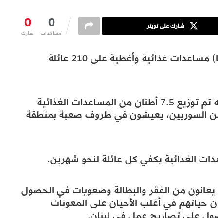
0
0
شارك على تويتر
مشاهدات
شارك
وزعت وكالة التعاون والتنسيق التركية (تيكا) مساعدات غذائية وأغطية على 210 عائلة
وأفاد بيان صادر عن “تيكا”، الثلاثاء، بأنه تم توزيع 7.5 أطنان من المساعدات الغذائية
 عائلة من اللاجئين السوريين، يعيشون في ظروف صعبة بمنطقة
ات الغذائية يكفي كل عائلة لنحو شهرين.
ن يعانون من الفقر والبطالة وصعوبات في الحصول
ن حياتهم في أغلب الأحيان على المعونات
صول على تصاريح عمل في لبنان.