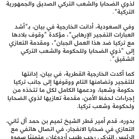
لذوي الضحايا والشعب التركي الصديق والجمهورية
التركية”.
وفي السعودية، أدانت الخارجية في بيان، بـ”أشد
العبارات التفجير الإرهابي”، مؤكدة “وقوف بلادها
مع تركيا ضد هذا العمل الجبان”، ومقدمة التعازي
إلى “ذوي الضحايا وللحكومة والشعب التركي
الشقيق”.
كما أكدت الخارجية القطرية، في بيان، إدانتها
للتفجير وتضامنها التام ووقوفها إلى جانب تركيا
حكومة وشعبا، ودعمها الكامل لكل ما تتخذه من
إجراءات لحفظ الأمن، مقدمة تعازيها لذوي الضحايا
ولحكومة وشعب تركيا.
بدوره، قدم أمير قطر الشيخ تميم بن حمد آل ثاني،
التعازي في ضحايا الانفجار، في اتصال هاتفي مع
الرئيس التركي رجب طيب أردوغان، متمنيًا سموه