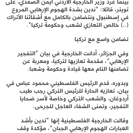
بينما غرد وزير الخارجية الأردني أيمن الصفدي، على
تويتر، قائلا: “ندين بشدة الهجوم الإرهابي المروع
في إسطنبول ونتضامن بالكامل مع أشقائنا الأتراك
(..) خالص التعازي لشعب وحكومة تركيا”.
تضامن واسع مع تركيا
وفي الجزائر، أدانت الخارجية في بيان “التفجير
الإرهابي”، مقدمة تعازيها لتركيا، ومعربة عن
تضامنها التام معها قيادة وحكومة وشعبا.
وبدوره، قدم الرئيس الفلسطيني محمود عباس في
بيان، تعازيه الحارة للرئيس التركي رجب طيب
أردوغان، والشعب التركي وخاصة لأسر ضحايا
التفجير، وتمنى الشفاء العاجل للجرحى.
وقالت الخارجية الفلسطينية إنها “تدين بأشد
العبارات الهجوم الإرهابي الجبان”، مؤكدة وقف