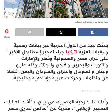
تعاز عربية جراء تفجيرات إسطنبول
0
شارك
بعثت عدد من الدول العربية عبر بيانات رسمية
وبرقيات تعزية
لتركيا
جراء تفجير إسطنبول الأخير ’
على غرار، مصر والسعودية وقطر والإمارات
والكويت والبحرين والأردن والجزائر وفلسطين
ولبنان والصومال والعراق والسودان واليمن، فضلا
عن منظمات وحركات عربية وإسلامية وخليجية.
………..
وأدانت الخارجية المصرية، في بيان، بـ”أشد العبارات
التفجير الإرهابي”، معربة عن “خالص تعازي مصر