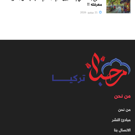
معرفته !!
21 يونيو، 2026
من نحن
من نحن
مبادئ النشر
الاتصال بنا