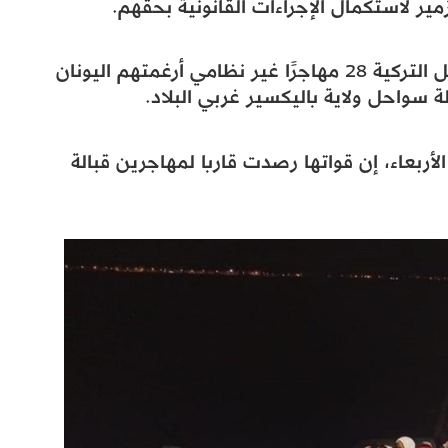
مير لاستكمال الإجراءات القانونية بحقهم.
وفي وقت سابق، أنقذت قيادة خفر السواحل التركية 28 مهاجرًا غير نظامي أرغمتهم اليونان
لة سواحل ولاية باليكسير غربي البلاد.
ربعاء، إن قواتها رصدت قاربا لمهاجرين قبالة