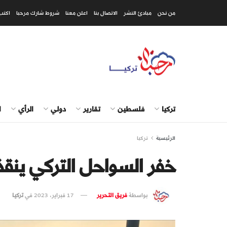
من نحن
مبادئ النشر
الاتصال بنا
اعلن معنا
شروط شارك مرحبا
اكتب
تركيا
فلسطين
تقارير
دولي
الرأي
ا
الرئيسية
تركيا
خفر السواحل التركي ينقذ 10 مهاجرين غير نظامي
بواسطة
فريق التحرير
17 فبراير، 2023
في
تركيا