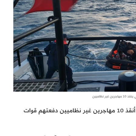
 غير نظاميين
وأكد البيان أن زورقا لخفر السواحل التركي أنقذ 10 مهاجرين غير نظاميين دفعتهم قوات