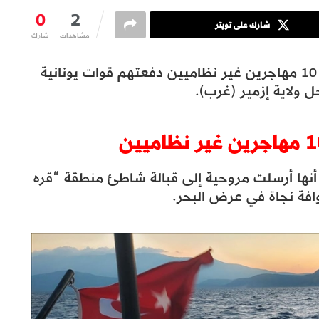
0
2
شارك على تويتر
مشاهدات
شارك
، أمس الخميس، 10 مهاجرين غير نظاميين دفعتهم قوات يونانية
حل ولاية إزمير (غرب).
نها أرسلت مروحية إلى قبالة شاطئ منطقة “قره
افة نجاة في عرض البحر.