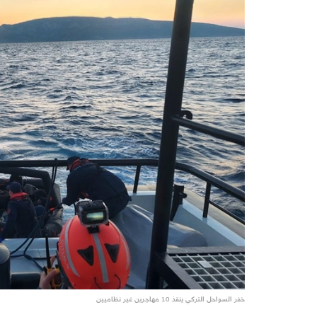
خفر السواحل التركي ينقذ 10 مهاجرين غير نظاميين