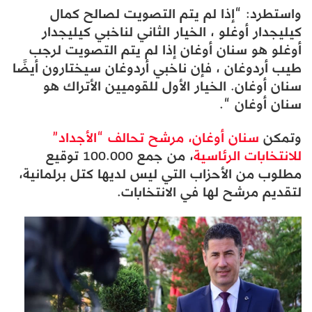
واستطرد: “إذا لم يتم التصويت لصالح كمال
كيليجدار أوغلو ، الخيار الثاني لناخبي كيليجدار
أوغلو هو سنان أوغان إذا لم يتم التصويت لرجب
طيب أردوغان ، فإن ناخبي أردوغان سيختارون أيضًا
سنان أوغان. الخيار الأول للقوميين الأتراك هو
سنان أوغان “.
وتمكن
سنان أوغان، مرشح تحالف “الأجداد”
للانتخابات الرئاسية
، من جمع 100.000 توقيع
مطلوب من الأحزاب التي ليس لديها كتل برلمانية،
لتقديم مرشح لها في الانتخابات.