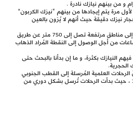
ة لأول مرة يتم إيجادها من بينهم “نيزك الكربون”
إيجاد أكثر من 10,000 آلاف أحجار نيزك دقيقة حيث أنهم لا يُرَون بالعين
و أكمل الدكتور محمد كلامه قائلاً : تسلقنا إلى مناطق مرتفعة تصل إلى 750 متر عن طريق
تور الثلجي و استغرقنا في الطريق 3 ساعات من أجل الوصول إلى النقطة المُراد الذهاب
يهم النيازك بكثرة، و ما إن بدأنا بالبحث حتى
َّ الرحلات العلمية المُرسلة إلى القطب الجنوبي
من قِبل تركيا يعود تاريخها إلى أعوام 1970 ، حيث بدأت الرحلات تُرسل بشكل دوري من