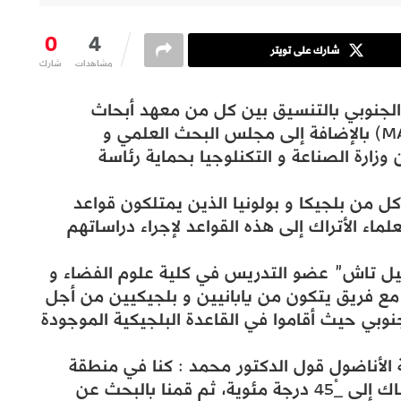
0
4
شارك على تويتر
مشاهدات
شارك
 الجنوبي بالتنسيق بين كل من معهد أبحاث
القطب (KARE) و مركز مرمرة للأبحاث (MAM) بالإضافة إلى مجلس البحث العلمي و
TÜ و ذلك بدعم من وزارة الصناعة و التكنلوجيا بحماية رئاسة
ل من بلجيكا و بولونيا الذين يمتلكون قواعد
لماء الأتراك إلى هذه القواعد لإجراء دراساتهم
شيل تاش” عضو التدريس في كلية علوم الفضاء و
مع فريق يتكون من يابانيين و بلجيكيين من أجل
وبي حيث أقاموا في القاعدة البلجيكية الموجودة
الأناضول قول الدكتور محمد : كنا في منطقة
نانسن الجليدية حيث تصل درجة الحرارة هناك إلى _ْ45 درجة مئوية، ثم قمنا بالبحث عن