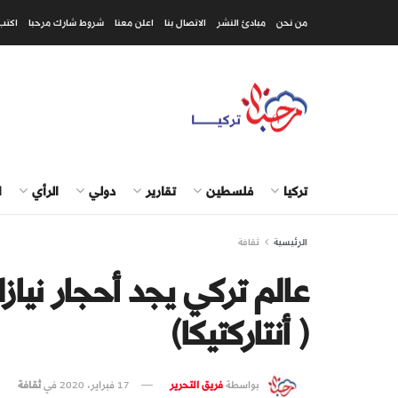
من نحن
مبادئ النشر
الاتصال بنا
اعلن معنا
شروط شارك مرحبا
اكتب
تركيا
فلسطين
تقارير
دولي
الرأي
ا
الرئيسية
ثقافة
عالم تركي يجد أحجار نيا
( أنتاركتيكا)
بواسطة
فريق التحرير
17 فبراير، 2020
في
ثقافة