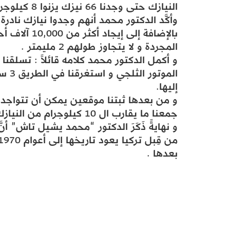
النيازك حتى وجدنا 66 نيزك يزنوا 8 كيلوجرام و من بينهم نيازك نادرة .
وأكَّد الدكتور محمد أنهم وجدوا نيازك نادر
بالإضافة إلى 
المجردة و لا يتجاوز طولهم 2 مليمتر .
المو
إليها.
و من بعدها ثبتنا موقعين يمكن أن تتواجد ف
جمعنا ما يقارب ال 10 كيلوجرام من النيازك الحجرية.
و نهايةً ذَكَرَ الدكتور “محمد يشيل تاش” أن
بعدها .