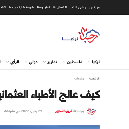
من نحن
مبادئ النشر
الاتصال بنا
اعلن معنا
شروط شارك مرحبا
اكتب
تركيا
فلسطين
تقارير
دولي
الرأي
ا
الرئيسية
منوعات
كيف عالج الأطباء العثمان
بواسطة
فريق التحرير
29 يناير، 2022
في
منوعات