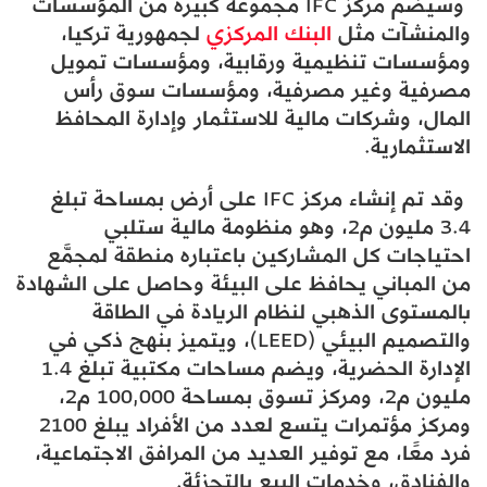
وسيضم مركز IFC مجموعة كبيرة من المؤسسات
والمنشآت مثل
البنك المركزي
لجمهورية تركيا،
ومؤسسات تنظيمية ورقابية، ومؤسسات تمويل
مصرفية وغير مصرفية، ومؤسسات سوق رأس
المال، وشركات مالية للاستثمار وإدارة المحافظ
الاستثمارية.
وقد تم إنشاء مركز IFC على أرض بمساحة تبلغ
3.4 مليون م2، وهو منظومة مالية ستلبي
احتياجات كل المشاركين باعتباره منطقة لمجمَّع
من المباني يحافظ على البيئة وحاصل على الشهادة
بالمستوى الذهبي لنظام الريادة في الطاقة
والتصميم البيئي (LEED)، ويتميز بنهج ذكي في
الإدارة الحضرية، ويضم مساحات مكتبية تبلغ 1.4
مليون م2، ومركز تسوق بمساحة 100,000 م2،
ومركز مؤتمرات يتسع لعدد من الأفراد يبلغ 2100
فرد معًا، مع توفير العديد من المرافق الاجتماعية،
والفنادق، وخدمات البيع بالتجزئة.