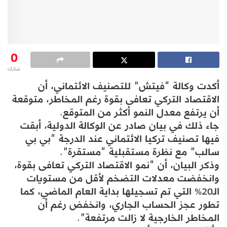
0
شارك
أكدت وكالة “فيتش” للتصنيف الائتماني، أن
الاقتصاد التركي تعافى بقوة رغم المخاطر، متوقعة
أن يرتفع معدل النمو أكثر من المتوقع.
جاء ذلك في بيان صادر عن الوكالة الدولية، أبقت
فيها تصنيف تركيا الائتماني عند الدرجة “بي بي
سالب” مع نظرة مستقبلية “مستقرة”.
وذكر البيان، أن “نمو الاقتصاد التركي تعافى بقوة،
وانخفضت معدلات التضخم لأقل من مستويات
الـ20% التي تم تسجيلها بداية العام الماضي، كما
تطور عجز الحساب الجاري، وانخفض رغم أن
المخاطر الخارجية لا زالت مرتفعة”.