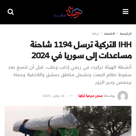
الرئيسية
الاقتصاد
تركيا
IHH التركية ترسل 1194 شاحنة
مساعدات إلى سوريا في 2024
أنشطة الهيئة تركزت في ريفي إدلب وحلب، قبل أن تتسع بعد
سقوط نظام البعث وتشمل مناطق دمشق واللاذقية وحماة
وحمص ودير الزور
بواسطة
محرر مرحبا تركيا
16 يناير، 2025