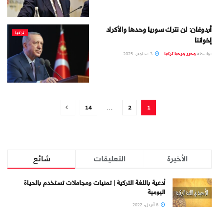
أردوغان: لن نترك سوريا وحدها والأكراد
تركيا
إخواننا
بواسطة
محرر مرحبا تركيا
3 سبتمبر، 2025
14
…
2
1
الأخيرة
التعليقات
شائع
أدعية باللغة التركية | تمنيات ومجاملات تستخدم بالحياة
اليومية
8 أبريل، 2022