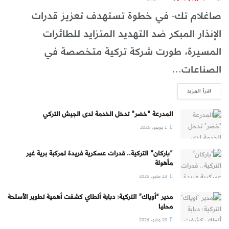
صاغلام تك- في خطوة تستهدف تعزيز قدرات
الإنذار المبكر ضد التهديد المتزايد للطائرات
المسيرة، طورت شركة تركية متخصصة في
الصناعات...
DETAILS
اقرأ المزيد
المدرعة “خضر” تدخل الخدمة لدى الجيش التركي
1 يونيو، 2026
“باركان” التركية.. قدرات عسكرية فريدة لمركبة برية غير
مأهولة
23 مايو، 2026
مدير “أوياك” التركية: دبابة ألطاي كشفت أهمية تطوير الأسلحة
محليا
20 مايو، 2026