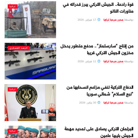
قوة رادعة.. الجيش التركي يبرز قدراته في
تركيا
مناورات الناتو
بواسطة
محرر مرحبا تركيا
17 فبراير، 2026
من إنتاج “سارسلماز”.. مدفع متطور يدخل
الرصد العسكري
مخزون الجيش التركي قريبا
بواسطة
محرر مرحبا تركيا
11 فبراير، 2026
الدفاع التركية تنفي مزاعم انسحابها من
تركيا
“نبع السلام” شمالي سوريا
بواسطة
محرر مرحبا تركيا
30 يناير، 2026
البرلمان التركي يصادق على تمديد مهمة
تركيا
الجيش بليبيا عامين