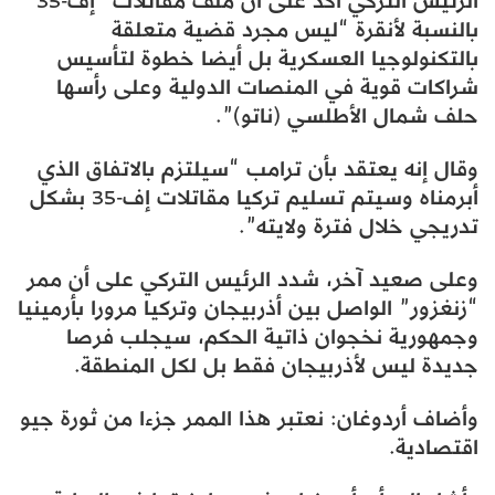
الرئيس التركي أكد على أن ملف مقاتلات “إف-35”
بالنسبة لأنقرة “ليس مجرد قضية متعلقة
بالتكنولوجيا العسكرية بل أيضا خطوة لتأسيس
شراكات قوية في المنصات الدولية وعلى رأسها
حلف شمال الأطلسي (ناتو)”.
وقال إنه يعتقد بأن ترامب “سيلتزم بالاتفاق الذي
أبرمناه وسيتم تسليم تركيا مقاتلات إف-35 بشكل
تدريجي خلال فترة ولايته”.
وعلى صعيد آخر، شدد الرئيس التركي على أن ممر
“زنغزور” الواصل بين أذربيجان وتركيا مرورا بأرمينيا
وجمهورية نخجوان ذاتية الحكم، سيجلب فرصا
جديدة ليس لأذربيجان فقط بل لكل المنطقة.
وأضاف أردوغان: نعتبر هذا الممر جزءا من ثورة جيو
اقتصادية.