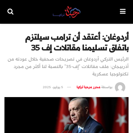
أردوغان: أعتقد أن ترامب سيلتزم
باتفاق تسليمنا مقاتلات إف 35
الرئيس التركي أردوغان في تصريحات صحفية خلال عودته من
أذربيجان: ملف مقاتلات "إف-35" بالنسبة لنا أكثر من مجرد
تكنولوجيا عسكرية
بواسطة
محرر مرحبا تركيا
5 يوليو، 2025