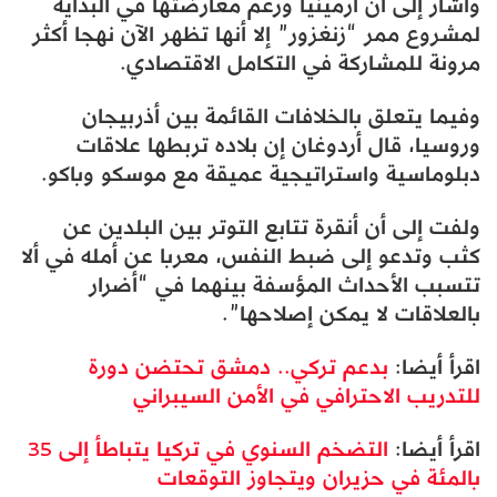
وأشار إلى أن أرمينيا ورغم معارضتها في البداية
لمشروع ممر “زنغزور” إلا أنها تظهر الآن نهجا أكثر
مرونة للمشاركة في التكامل الاقتصادي.
وفيما يتعلق بالخلافات القائمة بين أذربيجان
وروسيا، قال أردوغان إن بلاده تربطها علاقات
دبلوماسية واستراتيجية عميقة مع موسكو وباكو.
ولفت إلى أن أنقرة تتابع التوتر بين البلدين عن
كثب وتدعو إلى ضبط النفس، معربا عن أمله في ألا
تتسبب الأحداث المؤسفة بينهما في “أضرار
بالعلاقات لا يمكن إصلاحها”.
اقرأ أيضا:
بدعم تركي.. دمشق تحتضن دورة
للتدريب الاحترافي في الأمن السيبراني
اقرأ أيضا:
التضخم السنوي في تركيا يتباطأ إلى 35
بالمئة في حزيران ويتجاوز التوقعات