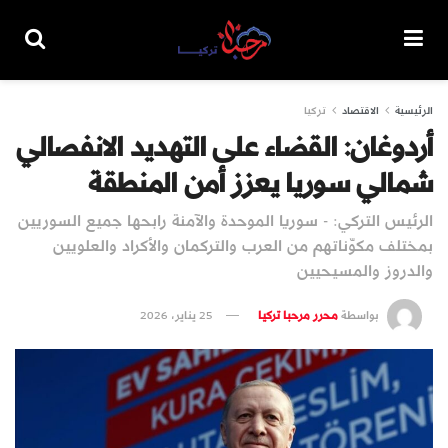
الرئيسية
الاقتصاد
تركيا
أردوغان: القضاء على التهديد الانفصالي
شمالي سوريا يعزز أمن المنطقة
الرئيس التركي: - سوريا الموحدة والآمنة رابحها جميع السوريين
بمختلف مكوّناتهم من العرب والتركمان والأكراد والعلويين
والدروز والمسيحيين
بواسطة
محرر مرحبا تركيا
25 يناير، 2026