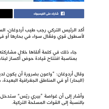
شارك على الفيسبوك
أكد الرئيس التركي رجب طيب أردوغان، الس
لأسطول قوي وفعّال سواء في بحارها أو في 
جاء ذلك في كلمة ألقاها خلال مشاركته
بمناسبة افتتاح قيادة حوض أكساز لبنا
وقال أردوغان: “واعون بضرورة أن يكون لدين
(البحار) أو في المناطق الجغرافية البعيدة
وأشار إلى أن غواصة “بيري ريّس” ستدخل ا
بالنسبة إلى القوات المسلحة التركية.