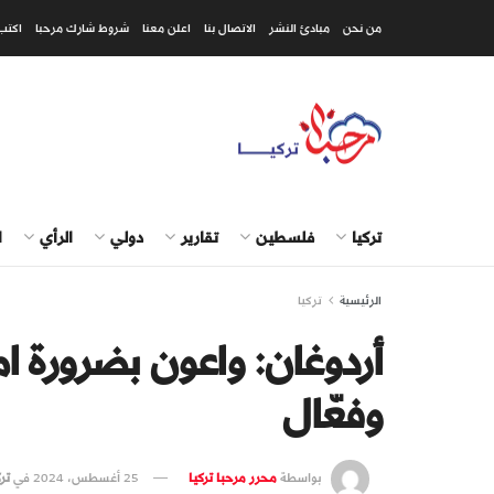
من نحن
مبادئ النشر
الاتصال بنا
اعلن معنا
شروط شارك مرحبا
اكتب
تركيا
فلسطين
تقارير
دولي
الرأي
ا
الرئيسية
تركيا
أردوغان: واعون بضرورة 
وفعّال
بواسطة
محرر مرحبا تركيا
25 أغسطس، 2024
في
ترك