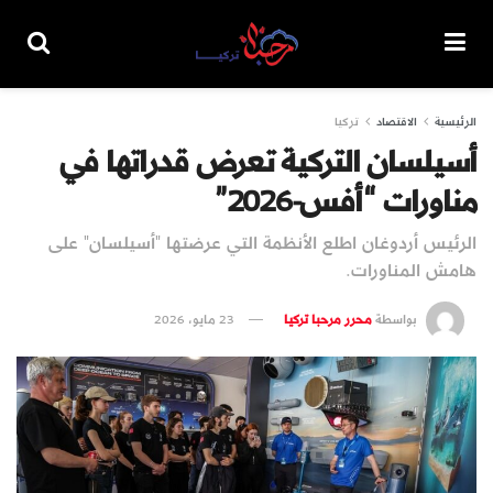
الرئيسية
الاقتصاد
تركيا
أسيلسان التركية تعرض قدراتها في
مناورات “أفس-2026”
الرئيس أردوغان اطلع الأنظمة التي عرضتها "أسيلسان" على
هامش المناورات.
بواسطة
محرر مرحبا تركيا
23 مايو، 2026