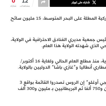
0
12
شارك على تويتر
مشاهدات
شارك
، عاصمة السياحة التركية المطلة على البحر المتوسط، 15 مليون سائح
يس جمعية مديري الفنادق الاحترافية في الولاية،
 الذي شهدته الولاية هذا العام.
وأضاف أن 15 مليون سائح وصلوا إلى الولاية، منذ مطلع العام الحالي ولغاية 16 أكتوبر/
ري أنطاليا و”غازي باشا” الدوليين بالولاية.
وعلى صعيد جنسيات السياح، قال “ساعاتجي أوغلو” إن الروس تصدروا القائمة بواقع 3
ملايين و250 سائحا، تلاهم الألمان بمليونين و750 ألفا ثم البريطانيين بـ مليون و300 ألف