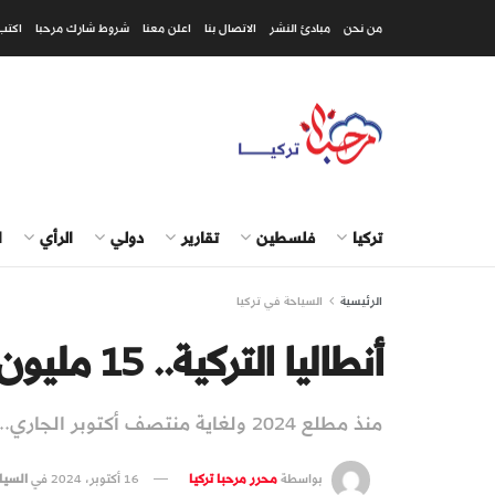
من نحن
مبادئ النشر
الاتصال بنا
اعلن معنا
شروط شارك مرحبا
اكتب
تركيا
فلسطين
تقارير
دولي
الرأي
ا
الرئيسية
السياحة في تركيا
أنطاليا التركية.. 15 مليون سائح خلال 10 أشهر
منذ مطلع 2024 ولغاية منتصف أكتوبر الجاري..
بواسطة
محرر مرحبا تركيا
16 أكتوبر، 2024
في
السيا