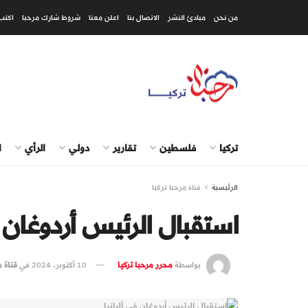
من نحن
مبادئ النشر
الاتصال بنا
اعلن معنا
شروط شارك مرحبا
اكتب
تركيا
فلسطين
تقارير
دولي
الرأي
ا
الرئيسية
قناة مرحبا تركيا
استقبال الرئيس أردوغان ف
بواسطة
محرر مرحبا تركيا
10 أكتوبر، 2024
في
قناة م