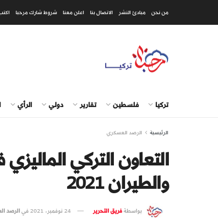
من نحن
مبادئ النشر
الاتصال بنا
اعلن معنا
شروط شارك مرحبا
اكتب
تركيا
فلسطين
تقارير
دولي
الرأي
ا
الرئيسية
الرصد العسكري
التعاون التركي الماليزي 
والطيران 2021
بواسطة
فريق التحرير
24 نوفمبر، 2021
في
الرصد ا