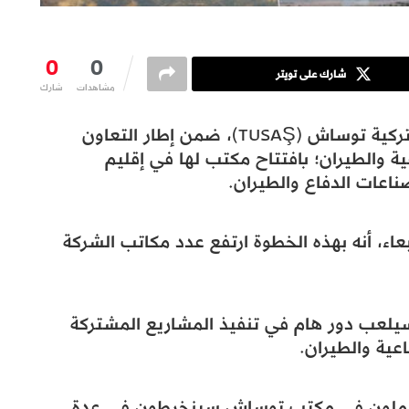
0
0
شارك على تويتر
مشاهدات
شارك
قامت شركة الصناعات الجوية والفضائية التركية توساش (TUSAŞ)، ضمن إطار التعاون
ة والطيران؛ بافتتاح مكتب لها في إقليم
اعات الدفاع والطيران.
عاء، أنه بهذه الخطوة ارتفع عدد مكاتب الشركة
يلعب دور هام في تنفيذ المشاريع المشتركة
عية والطيران.
سيعملون في مكتب توساش سينخرطون في عدة