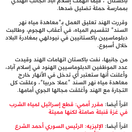
باكستان”، فيما اتهمت إسلام آباد الجانب الهندي
بممارسة حملة تضليل ضدها.
وقررت الهند تعليق العمل بـ”معاهدة مياه نهر
السند” لتقسيم المياه، في أعقاب الهجوم، وطالبت
دبلوماسيين باكستانيين في نيودلهي بمغادرة البلاد
خلال أسبوع.​​​​​​​
من جانبها، نفت باكستان اتهامات الهند وقيدت
عدد الموظفين الدبلوماسيين الهنود في إسلام آباد،
وأعلنت أنها ستعتبر أي تدخل في الأنهار خارج
معاهدة مياه نهر السند “عملا حربيا”، وعلقت كل
التجارة مع الهند وأغلقت مجالها الجوي أمامها.
اقرأ أيضا:
مقرر أممي: قطع إسرائيل لمياه الشرب
في غزة قنبلة صامتة لكنها مميتة
اقرأ أيضا:
الإليزيه: الرئيس السوري أحمد الشرع