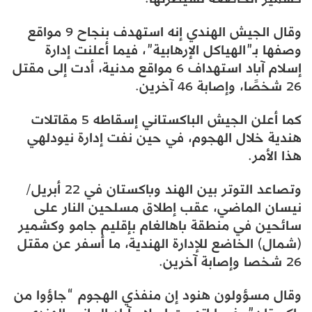
وقال الجيش الهندي إنه استهدف بنجاح 9 مواقع
وصفها بـ”الهياكل الإرهابية”، فيما أعلنت إدارة
إسلام آباد استهداف 6 مواقع مدنية، أدت إلى مقتل
26 شخصًا، وإصابة 46 آخرين.
كما أعلن الجيش الباكستاني إسقاطه 5 مقاتلات
هندية خلال الهجوم، في حين نفت إدارة نيودلهي
هذا الأمر.
وتصاعد التوتر بين الهند وباكستان في 22 أبريل/
نيسان الماضي، عقب إطلاق مسلحين النار على
سائحين في منطقة باهالغام بإقليم جامو وكشمير
(شمال) الخاضع للإدارة الهندية، ما أسفر عن مقتل
26 شخصا وإصابة آخرين.
وقال مسؤولون هنود إن منفذي الهجوم “جاؤوا من