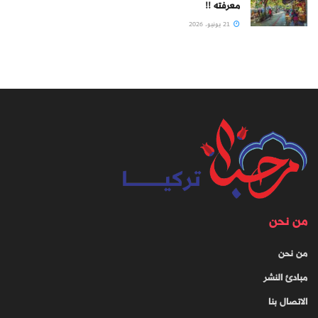
معرفته !!
21 يونيو، 2026
من نحن
من نحن
مبادئ النشر
الاتصال بنا