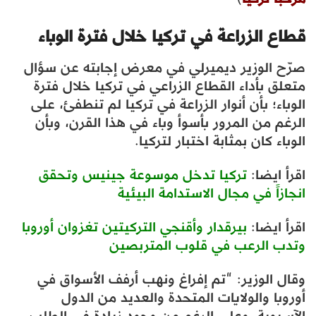
قطاع الزراعة في تركيا خلال فترة الوباء
صرّح الوزير ديميرلي في معرض إجابته عن سؤال
متعلق بأداء القطاع الزراعي في تركيا خلال فترة
الوباء؛ بأن أنوار الزراعة في تركيا لم تنطفئ، على
الرغم من المرور بأسوأ وباء في هذا القرن، وبأن
الوباء كان بمثابة اختبار لتركيا.
اقرأ ايضا:
تركيا تدخل موسوعة جينيس وتحقق
انجازاً في مجال الاستدامة البيئية
اقرأ ايضا:
بيرقدار وأقنجي التركيتين تغزوان أوروبا
وتدب الرعب في قلوب المتربصين
وقال الوزير: “تم إفراغ ونهب أرفف الأسواق في
أوروبا والولايات المتحدة والعديد من الدول
الآسيوية، وعلى الرغم من وجود زيادة في الطلب