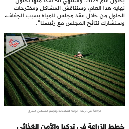
بحلول عام 2023، وسننهي 50 سدّاً منها بحلول
نهاية هذا العام، وسنناقش المشاكل ومقترحات
الحلول من خلال عقد مجلس للمياه بسبب الجفاف،
وسنشارك نتائج المجلس مع رئيسنا”.
الزراعة في تركيا.. تواجه التحديات وترسم مستقبل مشرق
خطط الزراعة في تركيا والأمن الغذائي