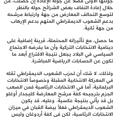
جولتها الأولى فضلاً عن جولة الإعادة إن حصلت، من
خلال إعادة التفاف بعض الشرائح حوله بالنظر
لتوسع التحالف المعارض من جهة وارتباط مرشحه
بدعم الشعوب الديمقراطي المتهم بدعم الإرهاب
من جهة ثانية.
ما حصل، مع تأثيراته المحتملة، قرينة إضافية على
دينامية الانتخابات التركية وأن ما يفرضه الاجتماع
السياسي في البلاد يجعل نتيجة الاقتراع أبعد ما
تكون عن الحسابات الرياضية المباشرة.
ولذلك، لا شك أن لحزب الشعوب الديمقراطي ثقله
في المعركة الانتخابية المقبلة وخصوصاً الانتخابات
البرلمانية، أما في الانتخابات الرئاسية فمن الصعب
الجزم بترجيحه كفة مرشح المعارضة كليجدار أوغلو
بل قد يأتي بنتيجة عكسية. وعليه، قد يكون
الشعوب الديمقراطي فعلاً بيضة القبان في ميزان
الانتخابات الرئاسية، لكن في كفة أردوغان وليس