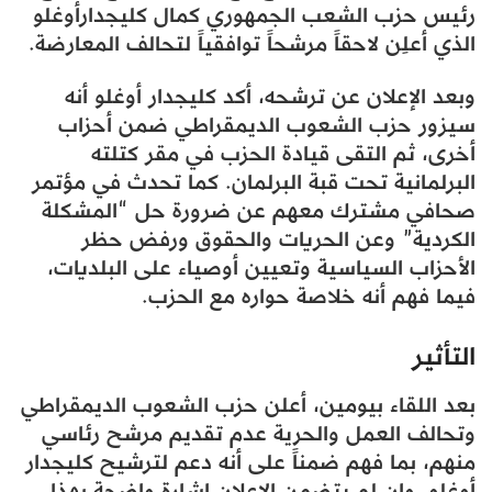
رئيس حزب الشعب الجمهوري كمال كليجدارأوغلو
الذي أعلِن لاحقاً مرشحاً توافقياً لتحالف المعارضة.
وبعد الإعلان عن ترشحه، أكد كليجدار أوغلو أنه
سيزور حزب الشعوب الديمقراطي ضمن أحزاب
أخرى، ثم التقى قيادة الحزب في مقر كتلته
البرلمانية تحت قبة البرلمان. كما تحدث في مؤتمر
صحافي مشترك معهم عن ضرورة حل “المشكلة
الكردية” وعن الحريات والحقوق ورفض حظر
الأحزاب السياسية وتعيين أوصياء على البلديات،
فيما فهم أنه خلاصة حواره مع الحزب.
التأثير
بعد اللقاء بيومين، أعلن حزب الشعوب الديمقراطي
وتحالف العمل والحرية عدم تقديم مرشح رئاسي
منهم، بما فهم ضمناً على أنه دعم لترشيح كليجدار
أوغلو، وإن لم يتضمن الإعلان إشارة واضحة بهذا