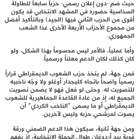
حيث ضم -دون إعلان رسمي- حزباً سابعاً للطاولة
السداسية حضوره في المشهد الانتخابي قد يكون
أقوى من الحزب الثاني فيها (الجيد) وبالتأكيد أفضل
من مجموع الأحزاب الأربعة الأخرى عدا الشعب
الجمهوري.
وأما عملياً، فالأمر ليس محسوماً بهذا الشكل، ولو
كان كذلك لكان الدعم معلناً ورسمياً.
فمن جهة، لم يتخذ حزب الشعوب الديمقراطي قراراً
رسمياً واضحاً باتجاه كليجدار أوغلو ولا وجّه ناخبيه
للتصويت له. وحتى لو فعل فهو لا يضمن تصويت
الجميع له، إذ من عادة القاعدة الجماهيرية للشعوب
الديمقراطي أو ما يسمى “الناخب الكردي” أن
يصوت لمرشحي حزبه وليس لآخرين.
ومن جهة ثانية، سيكون هذا الدعم الضمني ورقة
قوية بيد أردوغان طوال الحملة الانتخابية، إذ يفهم