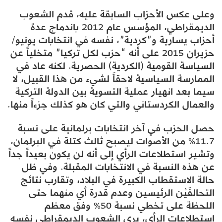
وعلى عكس الأحزاب السابقة عليه، قدم الشعوب
الديمقراطي، المؤسس عام 2012 باندماج عدة
أحزاب يسارية و”كردية”، نفسه في انتخابات يونيو/
حزيران 2015 على أنه “حزب لكل تركيا” متخلياً عن
السياسة القومية (الكردية) الحصرية. لكنه عاد في
الممارسة السياسية لاحقاً لشيء من هذا القبيل، لا
سيما بعد انهيار عملية التسوية بين الدولة التركية
والعمال الكردستاني والتي كان هو كذلك جزءاً منها.
حصل الحزب في آخر انتخابات برلمانية على نسبة
11.7% من الأصوات ليصبح ثالث كتلة في البرلمان،
وتشير استطلاعات الرأي إلى أنه لن يكون بعيداً جداً
عن هذه النسبة في الانتخابات المقبلة. وفي ظل
حالة الاستقطاب الكبيرة في البلاد، وتقارب نتائج
التحالفَيْن الرئيسين وعدم قدرة أي منهما حتى
اللحظة على تخطي نسبة 50% وفق معظم
استطلاعات الرأي، يرى الشعوب الديمقراطي نفسه