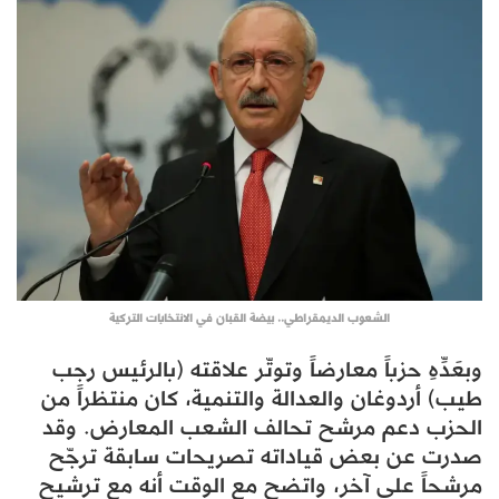
الشعوب الديمقراطي.. بيضة القبان في الانتخابات التركية
وبعَدِّهِ حزباً معارضاً وتوتّر علاقته (بالرئيس رجب
طيب) أردوغان والعدالة والتنمية، كان منتظراً من
الحزب دعم مرشح تحالف الشعب المعارض. وقد
صدرت عن بعض قياداته تصريحات سابقة ترجّح
مرشحاً على آخر، واتضح مع الوقت أنه مع ترشيح