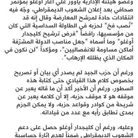
وعضو هيئته الإدارية ياووز علي أغار أوغلو بمؤتمر
صحافي بعد إعلان الشعوب الديمقراطي، وجّه فيه
انتقادات حادة لمرشح المعارضة وقال إنه قد
“نُصب فخ” لحزبه في الطاولة السداسية التي كان
من مؤسسيها، رافضاً “فرض ترشيح كليجدار
أوغلو” وما أسماه “جعل مناصب الدولة المشرّفة
أماكن مساومة للانفصاليين”، ومؤكداً “لن نكون في
المكان الذي يظلله الإرهاب”.
ورغم أن حزب الجيد لم يصدر أي بيان أو تصريح
بخصوص كلام هذا القيادي حتى كتابة هذه
السطور، ورغم أن الأخير أكد أن ما قاله يعبر عن
موقفه هو لا موقف حزبه، إلا أن كلامه يعبر عن
شريحة من كوادر وقواعد حزبه، ولا يمكن الجزم
بمدى تطابق رأيه مع عدد من قياداته.
وعليه، ورغم أن كليجدار أوغلو حصل على دعم
الشعوب الديمقراطي ضمناً لعدم إثارة حساسية