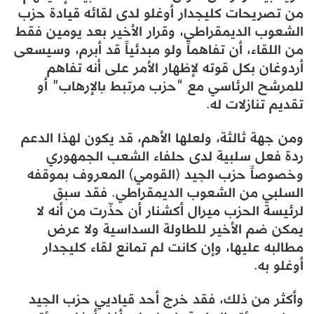
من تصريحات كليجدار أوغلو لدى لقائه قيادة حزب
الشعوب الديمقراطي، وقرار الأخير بعد يومين فقط
من اللقاء، أن تفاهماً ولو مبدئياً قد أبرم، وسيسعى
أردوغان بكل قوته لإظهار الأمر على أنه تفاهم
للمرشح الرئاسي مع “حزب مرتبط بالإرهاب” أو
تقديم تنازلات له.
ومن جهة ثالثة، ولعلها الأهم، قد يكون لهذا الدعم
ردة فعل سلبية لدى حلفاء الشعب الجمهوري
وخصوصاً حزب الجيد (القومي) المعروف بموقفه
السلبي من الشعوب الديمقراطي. فقد سبق
لرئيسة الحزب ميرال أكشنار أن حذّرت من أنه لا
يمكن ضم الأخير للطاولة السداسية ولا عرض
مطالبه عليها، وإن كانت لم تمانع لقاء كليجدار
أوغلو به.
وأكثر من ذلك، فقد خرج أحد قياديي حزب الجيد