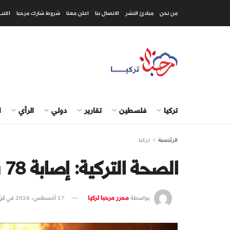
من نحن
مبادئ النشر
الاتصال بنا
اعلن معنا
شروط شارك مرحبا
اكتب
تركيا
فلسطين
تقارير
دولي
الرأي
ا
الرئيسية
تركيا
الصحة التركية: إصابة 78 شخصا جراء حريق إزمير
بواسطة
محرر مرحبا تركيا
17 أغسطس، 2024
في
ترك