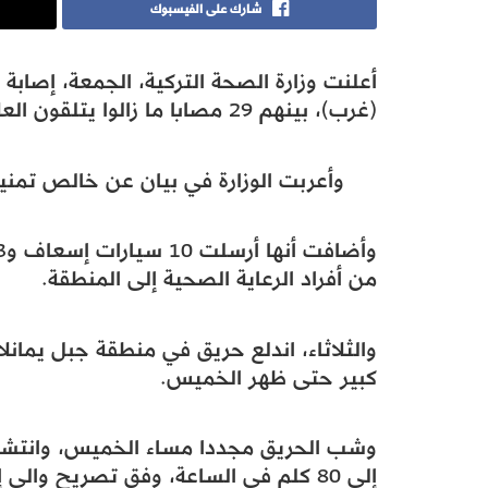
شارك على الفيسبوك
أعلنت وزارة الصحة التركية، الجمعة، إصابة 78 شخصا جراء حريق في غابات ولاية
(غرب)، بينهم 29 مصابا ما زالوا يتلقون العلاج في المستشفيات.
وأعربت الوزارة في بيان عن خالص تمنيا
من أفراد الرعاية الصحية إلى المنطقة.
والثلاثاء، اندلع حريق في منطقة جبل يمانل
كبير حتى ظهر الخميس.
وشب الحريق مجددا مساء الخميس، وانتشر 
إلى 80 كلم في الساعة، وفق تصريح والي إزمير سليمان إلبان.