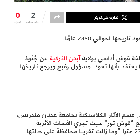
0
2
شارك على تويتر
مشاهدات
شارك
 تاريخها لحوالي 2350 عامًا.
طقة قوش أداسي بولاية
آيدن التركية
عن جُثوة
 يعتقد بأنها تعود لمسؤول رفيع ويرجع تاريخها
ي قسم الآثار الكلاسيكية بجامعة عدنان مندريس،
 “قوش تور” حيث تجري الأبحاث الأثرية
السطحية، إن الجثوة تقع في بقعة قطرها 23 مترا “وما زالت تقريبا محافظة على حالتها