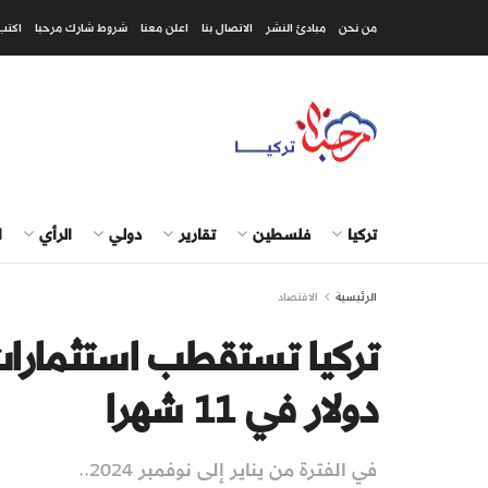
من نحن
مبادئ النشر
الاتصال بنا
اعلن معنا
شروط شارك مرحبا
اكتب
تركيا
فلسطين
تقارير
دولي
الرأي
ا
الرئيسية
الاقتصاد
دولار في 11 شهرا
في الفترة من يناير إلى نوفمبر 2024..