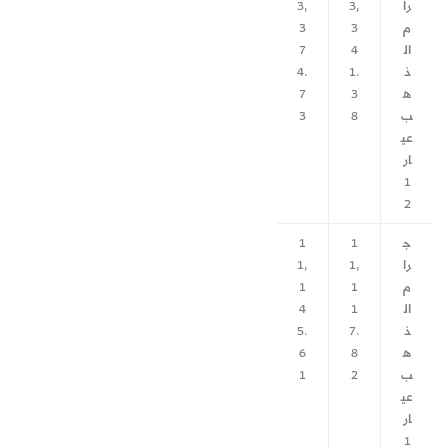
را
3,
3,
م
3
3
ال
4
7
ذ
1.
4.
ه
3
7
ب
8
3
عي
ار
1
2
ج
1
1
را
1,
1,
م
1
1
ال
1
4
ذ
7.
5.
ه
8
6
ب
2
1
عي
ار
1