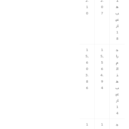
ذ
2.
2.
ه
0
1
ب
7
0
عي
ار
1
8
ج
1
1
را
5,
5,
م
5
6
ال
6
0
ذ
4.
3.
ه
9
8
ب
4
6
عي
ار
1
4
ج
1
1