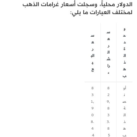
الدولار محلياً، وسجلت أسعار غرامات الذهب
لمختلف العيارات ما يلي:
و
س
ح
س
ع
د
ع
ر
ة
ر
ال
ال
الب
ش
ذ
ي
را
ه
ع
ء
ب
أو
8
8
ن
2
3
ص
9,
1,
ة
8
9
ال
3
0
ذ
3.
8.
ه
8
4
ب
5
4