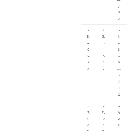
ار
2
2
ج
2
2
را
3,
3,
م
3
4
ال
4
0
ذ
7.
5.
ه
4
7
ب
2
8
عي
ار
2
1
ج
2
2
را
0,
0,
م
0
0
ال
1
6