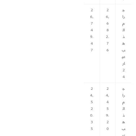
ج
2
2
را
6,
6,
م
6
7
ال
8
4
ذ
2.
9.
ه
7
4
ب
6
7
عي
ار
2
4
ج
2
2
را
4,
4,
م
4
5
ال
5
2
ذ
9.
0.
ه
2
3
ب
0
5
عي