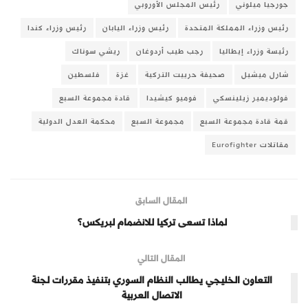
جورجيا ميلوني
رئيس المجلس الأوروبي
رئيس وزراء المملكة المتحدة
رئيس وزراء اليابان
رئيس وزراء كندا
رئيسة وزراء إيطاليا
رجب طيب أردوغان
ريشي سوناك
شارل ميشيل
صحيفة حرييت التركية
غزة
فلسطين
فولوديمير زيلينسكي
فوميو كيشيدا
قادة مجموعة السبع
قمة قادة مجموعة السبع
مجموعة السبع
محكمة العدل الدولية
مقاتلات Eurofighter
المقال السابق
لماذا تسعى تركيا للانضمام لبريكس؟
المقال التالي
التعاون الخليجي يطالب النظام السوري بتنفيذ مقررات لجنة
الاتصال العربية