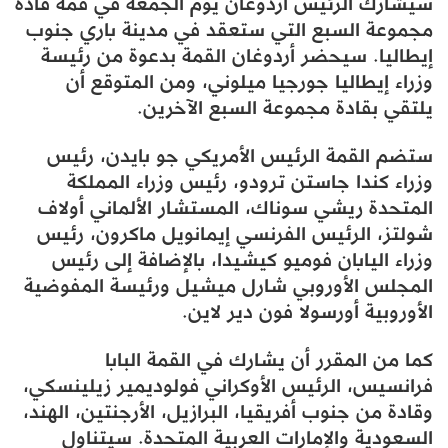
سيشارك الرئيس أردوغان يوم الجمعة في قمة قادة
مجموعة السبع التي ستعقد في مدينة باري جنوب
إيطاليا. سيحضر أردوغان القمة بدعوة من رئيسة
وزراء إيطاليا جورجيا ميلوني، ومن المتوقع أن
يلتقي بقادة مجموعة السبع الآخرين.
ستضم القمة الرئيس الأمريكي جو بايدن، رئيس
وزراء كندا جاستن ترودو، رئيس وزراء المملكة
المتحدة ريشي سوناك، المستشار الألماني أولاف
شولتز، الرئيس الفرنسي إيمانويل ماكرون، رئيس
وزراء اليابان فوميو كيشيدا، بالإضافة إلى رئيس
المجلس الأوروبي شارل ميشيل ورئيسة المفوضية
الأوروبية أورسولا فون دير لاين.
كما من المقرر أن يشارك في القمة البابا
فرانسيس، الرئيس الأوكراني فولوديمير زيلينسكي،
وقادة من جنوب أفريقيا، البرازيل، الأرجنتين، الهند،
السعودية والإمارات العربية المتحدة. سيتناول