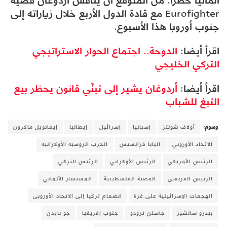
ألمانيا حظرًا. من المتوقع أن يناقش أردوغان قضية
Eurofighter مع قادة الدول الأربع خلال زياراته إلى
جنوب أوروبا هذا الأسبوع.
اقرأ أيضا:
الدوحة.. اجتماع الحوار الاستراتيجي
التركي الخليجي
اقرأ أيضا:
أردوغان يشير إلى تبنّي قانون يحظر بيع
التبغ للشباب
وسوم:
أولاف شولتز
إسبانيا
إسرائيل
إيطاليا
إيمانويل ماكرون
الاتحاد الأوروبي
البابا فرانسيس
الحرب الروسية الأوكرانية
الرئيس الأمريكي
الرئيس الأوكراني
الرئيس التركي
الرئيس الفرنسي
القضية الفلسطينية
المستشار الألماني
الهجمات الإسرائيلية على غزة
انضمام تركيا إلى الاتحاد الأوروبي
بيدرو سانشيز
جاستن ترودو
جنوب إفريقيا
جو بايدن