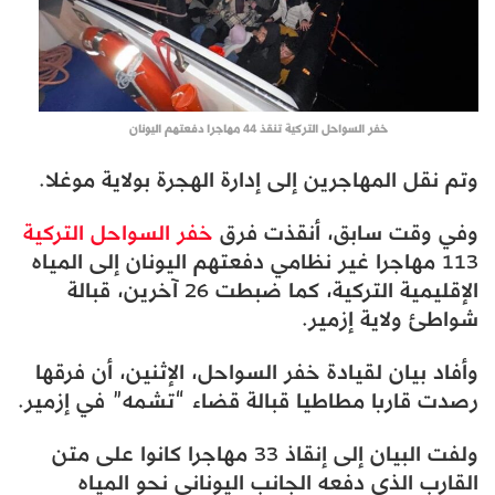
خفر السواحل التركية تنقذ 44 مهاجرا دفعتهم اليونان
وتم نقل المهاجرين إلى إدارة الهجرة بولاية موغلا.
وفي وقت سابق، أنقذت فرق
خفر السواحل التركية
113 مهاجرا غير نظامي دفعتهم اليونان إلى المياه
الإقليمية التركية، كما ضبطت 26 آخرين، قبالة
شواطئ ولاية إزمير.
وأفاد بيان لقيادة خفر السواحل، الإثنين، أن فرقها
رصدت قاربا مطاطيا قبالة قضاء “تشمه” في إزمير.
ولفت البيان إلى إنقاذ 33 مهاجرا كانوا على متن
القارب الذي دفعه الجانب اليوناني نحو المياه