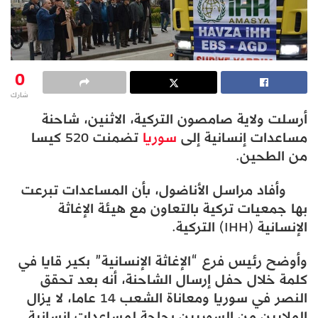
0
شارك
أرسلت ولاية صامصون التركية، الاثنين، شاحنة
مساعدات إنسانية إلى
سوريا
تضمنت 520 كيسا
من الطحين.
وأفاد مراسل الأناضول، بأن المساعدات تبرعت
بها جمعيات تركية بالتعاون مع هيئة الإغاثة
الإنسانية (IHH) التركية.
وأوضح رئيس فرع “الإغاثة الإنسانية” بكير قايا في
كلمة خلال حفل إرسال الشاحنة، أنه بعد تحقق
النصر في سوريا ومعاناة الشعب 14 عاما، لا يزال
الملايين من السوريين بحاجة لمساعدات إنسانية.