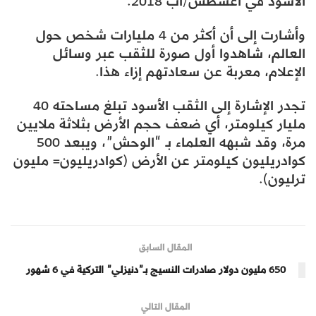
الأسود في أغسطس/آب 2018.
وأشارت إلى أن أكثر من 4 مليارات شخص حول
العالم، شاهدوا أول صورة للثقب عبر وسائل
الإعلام، معربة عن سعادتهم إزاء هذا.
تجدر الإشارة إلى الثقب الأسود تبلغ مساحته 40
مليار كيلومتر، أي ضعف حجم الأرض بثلاثة ملايين
مرة، وقد شبهه العلماء بـ “الوحش”، ويبعد 500
كوادريليون كيلومتر عن الأرض (كوادريليون= مليون
ترليون).
المقال السابق
650 مليون دولار صادرات النسيج بـ”دنيزلي” التركية في 6 شهور
المقال التالي