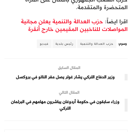
المتحضرة والمتقدمة.
اقرا ايضاً:
حزب العدالة والتنمية يعلن مجانية
المواصلات للناخبين المقيمين خارج أنقرة
وسوم:
حزب العدالة والتنمية
رئيس بلدية
فيديو
المقال السابق
وزير الدفاع التركي يشار غولر يصل مقر الناتو في بروكسل
المقال التالي
وزراء سابقون في حكومة أردوغان يباشرون مهامهم في البرلمان
التركي