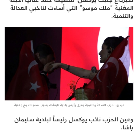
المغنية “ملك موسو” التي أساءت لناخبي العدالة
والتنمية.
فيديو.. حزب العدالة والتنمية يعزل رئيس بلدية تابعة له بسبب فضيحته مع مغنية
وعين الحزب نائب يوكسل رئيساً لبلدية سليمان
باشا.