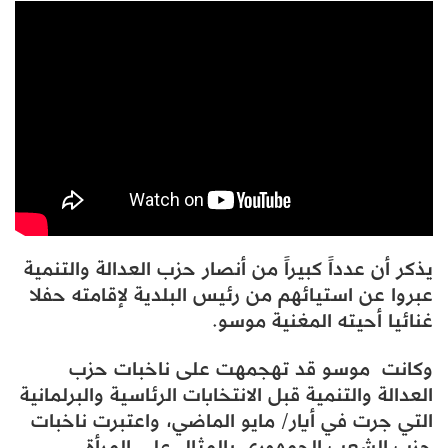
يذكر أن عدداً كبيراً من أنصار حزب العدالة والتنمية
عبروا عن استيائهم من رئيس البلدية لإقامته حفلا
غنائيا أحيته المغنية موسو.
وكانت موسو قد تهجمهت على ناخبات حزب
العدالة والتنمية قبل الانتخابات الرئاسية والبرلمانية
التي جرت في أيار/ مايو الماضي، واعتبرت ناخبات
حزب الشعب الجمهوري بالمثال على المرأة