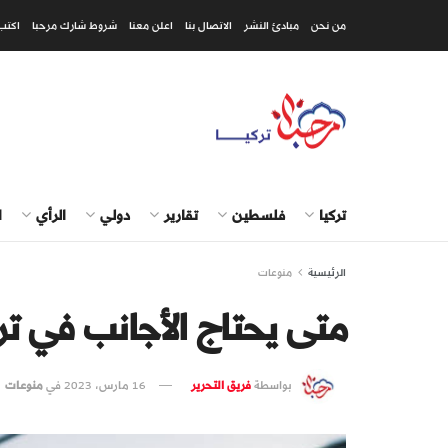
من نحن
مبادئ النشر
الاتصال بنا
اعلن معنا
شروط شارك مرحبا
اكتب
تركيا
فلسطين
تقارير
دولي
الرأي
ا
الرئيسية
منوعات
متى يحتاج الأجانب في تر
بواسطة
فريق التحرير
16 مارس، 2023
في
منوعات