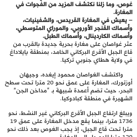
غوص، وما زلنا نكتشف المزيد من الفجوات في
المغارة.
– يعيش في المغارة القريدس، والشفينيات،
وأسماك القنجر الأوروبي، والموراي المتوسطي،
وأسماك الكاردينال، وأسماك الطبل.
عثر غواصان على مغارة بحرية جديدة بالقرب من
قاع الجبل الأقرع البركاني الخامد، بمنطقة يايلاداغ
في ولاية هطاي جنوبي تركيا.
واكتشف الغواصان محمود إيغده، وجيهان
أوزتورك، المغارة على عمق نحو 20 مترا تحت سطح
البحر، حيث تضم أعمدة شبيهة بـ “مداخن الجن”
الشهيرة في منطقة كبادوكيا.
ويبلغ ارتفاع الجبل الأقرع البركاني غير النشط، نحو
1736 مترا، بينما يقع مدخل المغارة على عمق 19
مترا تحت قاع الجبل، إذ يجب الغوص بعد ذلك نحو
120 مترا للوصول إلى المغارة.