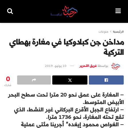
الرئيسية
منوعات
مداخن جن كبادوكيا في مغارة بهطاي
التركية
بواسطة
فريق التحرير
10 يونيو، 2019
0
شارك
– المغارة على عمق نحو 20 مترا تحت سطح البحر
الأبيض المتوسط.
– ارتفاع الجبل الأقرع البركاني غير النشط، الذي
تقع تحته المغارة، نحو 1736 مترا.
– الغواص محمود إيغده” أجرينا مئتي عملية