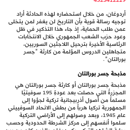
أردوغان، من خلال استحضاره لهذه الحادثة أراد
توجيه رسالة قوية بأن التاريخ لن يغفر لمن يتخلى
عمن طلب الحماية، إذ جاء هذا التذكير في ظل
وعود حزب الشعب الجمهوري خلال الانتخابات
الرئاسية الأخيرة بترحيل اللاجئين السوريين،
متجاهلين الدروس المؤلمة من كارثة “جسر
بورالتان”.
مذبحة جسر بورالتان
مذبحة جسر بورالتان أو كارثة جسر بورالتان هي
المجزرةُ التي حصلت بعد عودةِ 195 سوفيتيًا
مسلماً من أصول أذربيجانية تركية لجؤوا إلى
الجمهورية تركيا هرباً من بطش الاتحاد السوفييتي
عام 1945، وبعد وصولهم إلى الأراضي التركية
سلموا أنفسهم إلى مركز الشرطة الحدودية وحسب