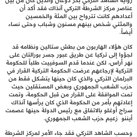
رواية الشاهد التركي بكر دوغان والذين كان من بين
عناصر مركز الشرطة التركي آنذاك فقد أكد أن
أعدادهم كانت تترواح بين المئة والخمسين
والمئتي شخص بينهم مسنون وشباب وحتى نساء
أيضاً.
كان هؤلاء الهاربون من بطش ستالين ونظامه قد
لجؤوا إلى تركيا عن طريق عبور جسر بورالتان على
نهر أراس، لكن عندما قدم السوفييت طلباً للحكومة
التركية لإرجاعهم عرضت الحكومة التركية القرار في
البرلمان التركي والذي كان حينها يتشكل فقط من
حزب الشعب الجمهوري وبعض المستقلين حيث
تمت الموافقة على القرار من قبل الحكومة، وتمت
إعادتهم بأمر من الحكومة الذي كان يرأسها آنذاك
سراج أوغلو بالاتفاق مع رئيس الدولة حينها عصمت
أيننو زعيم حزب الشعب الجمهوري.
وحسب الشاهد التركي فقد جاء الأمر لمركز الشرطة