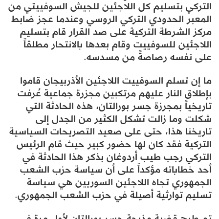
التركي بتسليم كل اللاجئين للجيش السوفييتي من
المعبر الحدودي التركي الروسي وعندما عجز ضابط
مركز الشرطة التركية على صد القرار قام بتسليم
اللاجئين للسوفييت وقام بعدها بالانتحار مطلقاً
على نفسه رصاصةً من مسدسه.
ما إن تسلم السوفييت اللاجئين الأذربيجان قاموا
بإطلاق النار عليهم مرتكبين مجزرة جماعية عُرفت
تاريخياً بمجرزة جسر بورالتان، هذه الحادثة التي
شكلت وما زالت تشكل الكثير من الجدل إلى
تاريخنا هذا، حتى على صعيد التصريحات السياسية
التركية فقد كان لها حضور كبير حيث قام الرئيس
التركي رجب طيب أردوغان بذكر هذا الحادثة في
أحد خطاباته مؤكداً على أن سياسة حزب الشعب
الجمهوري تجاه اللاجئين السوريين هي سياسة
تسليم توارثية أصيلة في حزب الشعب الجمهوري.
تم طرح قضية مذبحة جسر بورالتان لأول مرة في