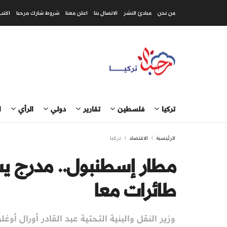
من نحن
مبادئ النشر
الاتصال بنا
اعلن معنا
شروط شارك مرحبا
اكتب
تركيا
فلسطين
تقارير
دولي
الرأي
ا
الرئيسية
الاقتصاد
تركيا
طائرات معا
وزير النقل والبنية التحتية عبد القادر أورال أوغ