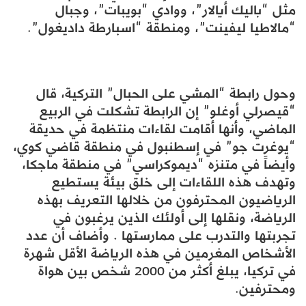
مثل “باليك أيالار”، ووادي “بويبات”، وجبال
“مالاطيا ليفينت”، ومنطقة “اسبارطة داديغول”.
وحول رابطة “المشي على الحبال” التركية، قال
“قيصرلي أوغلو” إن الرابطة تشكلت في الربيع
الماضي، وأنها أقامت لقاءات منتظمة في حديقة
“يوغرت جو” في إسطنبول في منطقة قاضي كوي،
وأيضاً في متنزه “ديموكراسي” في منطقة ماجكا،
وتهدف هذه اللقاءات إلى خلق بيئة يستطيع
الرياضيون المحترفون من خلالها التعريف بهذه
الرياضة، ونقلها إلى أولئك الذين يرغبون في
تجربتها والتدرب على ممارستها . وأضاف أن عدد
الأشخاص المغرمين في هذه الرياضة الأقل شهرة
في تركيا، يبلغ أكثر من 2000 شخص بين هواة
ومحترفين.