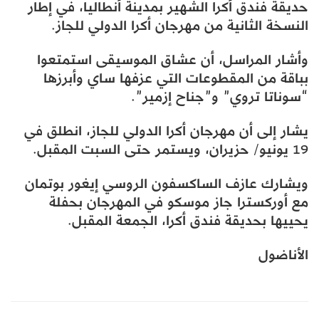
حديقة فندق أكرا الشهير بمدينة أنطاليا، في إطار
النسخة الثانية من مهرجان أكرا الدولي للجاز.
وأشار المراسل، أن عشاق الموسيقى استمتعوا
بباقة من المقطوعات التي عزفها ساي وأبرزها
“سوناتا تروي” و”جناح إزمير”.
يشار إلى أن مهرجان أكرا الدولي للجاز، انطلق في
19 يونيو/ حزيران، ويستمر حتى السبت المقبل.
ويشارك عازف الساكسفون الروسي إيغور بوتمان
مع أوركسترا جاز موسكو في المهرجان بحفلة
يحييها بحديقة فندق أكرا، الجمعة المقبل.
الأناضول