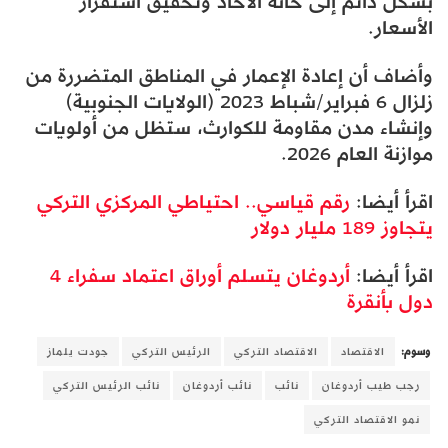
بشكل دائم إلى خانة الآحاد وتحقيق استقرار
الأسعار.
وأضاف أن إعادة الإعمار في المناطق المتضررة من
زلزال 6 فبراير/شباط 2023 (الولايات الجنوبية)
وإنشاء مدن مقاومة للكوارث، ستظل من أولويات
موازنة العام 2026.
اقرأ أيضا:
رقم قياسي.. احتياطي المركزي التركي
يتجاوز 189 مليار دولار
اقرأ أيضا:
أردوغان يتسلم أوراق اعتماد سفراء 4
دول بأنقرة
وسوم:
الاقتصاد
الاقتصاد التركي
الرئيس التركي
جودت يلماز
رجب طيب أردوغان
نائب
نائب أردوغان
نائب الرئيس التركي
نمو الاقتصاد التركي