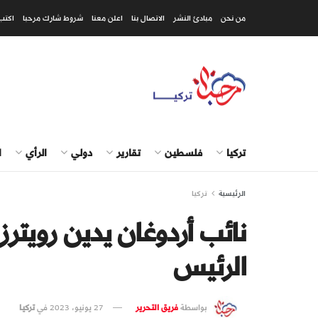
من نحن
مبادئ النشر
الاتصال بنا
اعلن معنا
شروط شارك مرحبا
اكتب
تركيا
فلسطين
تقارير
دولي
الرأي
ا
الرئيسية
تركيا
نائب أردوغان يدين رويترز
الرئيس
بواسطة
فريق التحرير
27 يونيو، 2023
في
تركيا