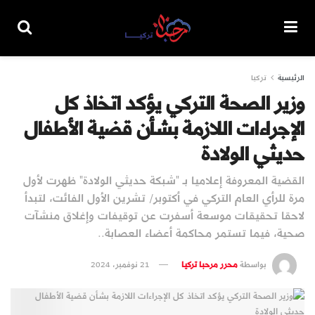
الرئيسية
تركيا
وزير الصحة التركي يؤكد اتخاذ كل
الإجراءات اللازمة بشأن قضية الأطفال
حديثي الولادة
القضية المعروفة إعلاميا بـ "شبكة حديثي الولادة" ظهرت لأول
مرة للرأي العام التركي في أكتوبر/ تشرين الأول الفائت، لتبدأ
لاحقا تحقيقات موسعة أسفرت عن توقيفات وإغلاق منشآت
صحية، فيما تستمر محاكمة أعضاء العصابة..
بواسطة
محرر مرحبا تركيا
21 نوفمبر، 2024