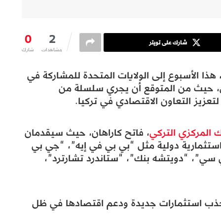
0
2
شارك على تويتر
مشاهدات
شارك
هذا الأسبوع إلى الولايات المتحدة للمشاركة في
ي، حيث من المتوقع أن يجري سلسلة من
عزيز التعاون الاقتصادي في تركيا.
ك المركزي التركي
، فاتح كاراهان، حيث سيقدمان
ستثمارية دولية مثل “بي بي في إيه”، “جي بي
 سي”، “دويتشه بنك”، “ستاندرد تشارترد”،
لجذب استثمارات جديدة ودعم اقتصادها في ظل