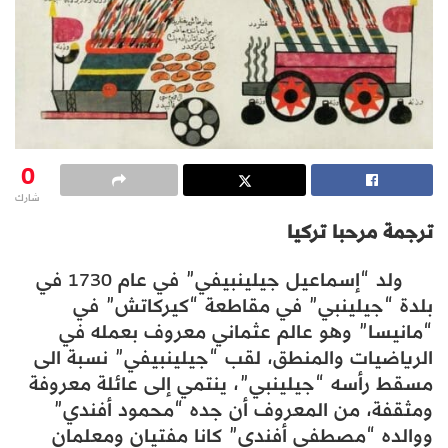
0
شارك
ترجمة مرحبا تركيا
ولد “إسماعيل جيلينبيفي” في عام 1730 في
بلدة “جيلينبي” في مقاطعة “كيركاتش” في
“مانيسا” وهو عالم عثماني معروف بعمله في
الرياضيات والمنطق، لقب “جيلينبيفي” نسبة الى
مسقط رأسه “جيلينبي”، ينتمي إلى عائلة معروفة
ومثقفة، من المعروف أن جده “محمود أفندي”
ووالده “مصطفى أفندي” كانا مفتيان ومعلمان