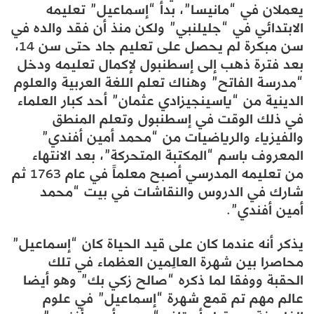
يعملان في “مانيسا”، بدأ “إسماعيل” تعليمه
الابتدائي في “جليلنبي” ولكن منذ أن فقد والده في
سن مبكرة لم يحصل على تعليم جاد حتى سن 14،
بعد فترة ذهب إلى إسطنبول لإكمال تعليمه ودخل
“مدرسة الفاتح” وهناك تعلم اللغة العربية والعلوم
الدينية من “ياسينجيزادي عثمان” أحد كبار العلماء
في ذلك الوقت في إسطنبول وتعلم المنطق
والفيزياء والرياضيات من “محمد أمين أفندي”
المعروف باسم “المكتبة المتحركة”، بعد الانتهاء
من تعليمه المدرسي أصبح معلماً في عام 1763 ثم
شارك في الدروس والنقاشات في بيت “محمد
أمين أفندي”.
يذكر أنه عندما كان على قيد الحياة كان “إسماعيل”
محاصرا بين شهرة العالِمين العظماء في تلك
الحقبة ووفقا لما ذكره “صالح زكي بك” وهو أيضا
عالم مهم تم قمع شهرة “إسماعيل” في علوم