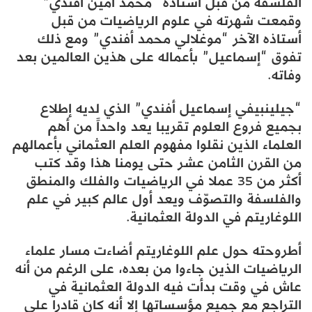
الفلسفة من قبل أستاذه “محمد أمين أفندي”
وقمعت شهرته في علوم الرياضيات من قبل
أستاذه الآخر “موغلالي محمد أفندي” ومع ذلك
تفوق “إسماعيل” بأعماله على هذين العالمين بعد
وفاته.
“جيلينبيفي إسماعيل أفندي” الذي لديه إطلاع
بجميع فروع العلوم تقريبا يعد واحداً من أهم
العلماء الذين نقلوا مفهوم العلم العثماني بأعمالهم
من القرن الثامن عشر حتى يومنا هذا وقد كتب
أكثر من 35 عملا في الرياضيات والفلك والمنطق
والفلسفة والتصوّف ويعد أول عالم كبير في علم
اللوغاريتم في الدولة العثمانية.
أطروحته حول علم اللوغاريتم أضاءت مسار علماء
الرياضيات الذين جاءوا من بعده، على الرغم من أنه
عاش في وقت بدأت فيه الدولة العثمانية في
التراجع مع جميع مؤسساتها إلا أنه كان قادرا على