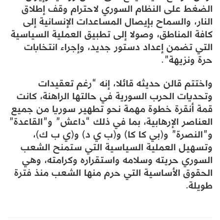
الضغط على النظام السوري لاحترام وقف إطلاق
النار، والسماح بإيصال المساعدات الإنسانية إلى
كافة المناطق، وصولا إلى تطبيق العملية السياسية
التي تضمن إعداد دستور جديد، وإجراء انتخابات
حرة ونزيهة”.
واختتم قالن حديثه قائلا، إنه “رغم تعقيدات
وتحديات الحرب السورية في حالتها الراهنة، كانت
قمة أنقرة خطوة مهمة نحو تطهير سوريا من جميع
العناصر الإرهابية، بما في ذلك “داعش” و”القاعدة”
و”النصرة” و(بي كا كا) و(ب ي د) و(ي ب ك)،
وتسهيل العملية السياسية التي ستمنح الشعب
السوري حريته وسلامه واستقراره وكرامته، وهي
الحقوق الأساسية التي حرم منها الشعب منذ فترة
طويلة.