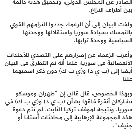
الصادر عن المجلس الدولي، وتحقيق هدنة دائمة
بين أطراف النزاع.
ولفت البيان إلى أن الزعماء جددوا التزامهم القوي
بالتمسك بسيادة سوريا واستقلالها ووحدتها
السياسية ووحدة ترابها.
وأعرب الزعماء عن إصرارهم على التصدي للأجندات
الانفصالية في سوريا، علما أنه تم التطرق في البيان
أيضا إلى (ب ي د) و(ي ب ك) دون ذكر اسميهما
علنا.
وبهذا الخصوص، قال قالن إن “طهران وموسكو
تشاركان أنقرة قلقها بشأن (ب ي د) و(ي ب ك) في
سوريا، ونتيجة لموقف تركيا الثابت، لم تتم دعوة
هذه المجموعة الإرهابية إلى محادثات أستانا أو
جنيف”.