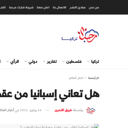
من نحن
مبادئ النشر
الاتصال بنا
اعلن معنا
شروط شارك مرحبا
اكتب
تركيا
فلسطين
تقارير
دولي
الرأي
ا
الرئيسية
أخبار العالم
هل تعاني إسبانيا من عق
بواسطة
فريق التحرير
16 يوليو، 2021
في
أخبار العال