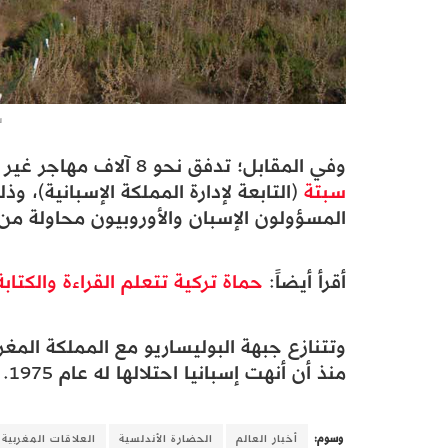
س
وفي المقابل؛ تدفق نحو 8 آلاف مهاجر غير نظامي (بينهم قاصرون) من المغرب إلى مدينة
سبتة
(التابعة لإدارة المملكة الإسبانية)، و
المسؤولون الإسبان والأوروبيون محاولة من
أقرأ أيضاً:
حماة تركية تتعلم القراءة والكتابة
وتتنازع جبهة البوليساريو مع المملكة المغ
منذ أن أنهت إسبانيا احتلالها له عام 1975.
وسوم:
أخبار العالم
الحضارة الأندلسية
العلاقات المغربية ا